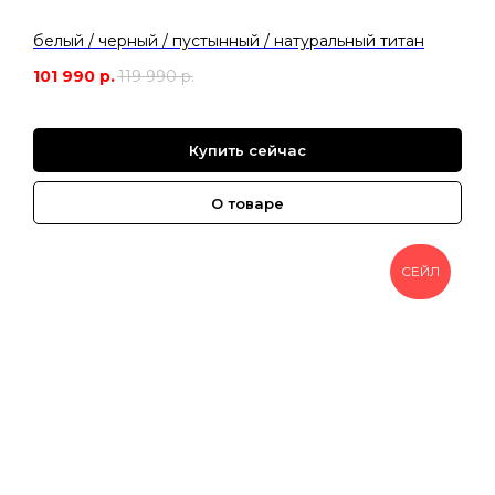
белый / черный / пустынный / натуральный титан
101 990
р.
119 990
р.
Купить сейчас
О товаре
СЕЙЛ